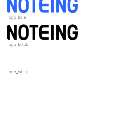
logo_blue
logo_black
logo_white